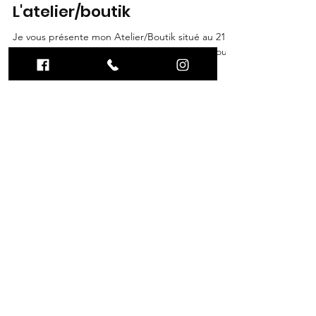
L'atelier/boutik
Je vous présente mon Atelier/Boutik situé au 211
avenue Général Lambert à Saint Leu dans la cour
du 211 ! Les ateliers sur place Des...