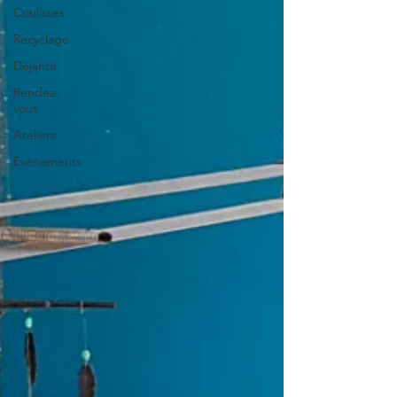
Coulisses
Recyclage
Déjanté
Rendez-
vous
Ateliers
Evènements