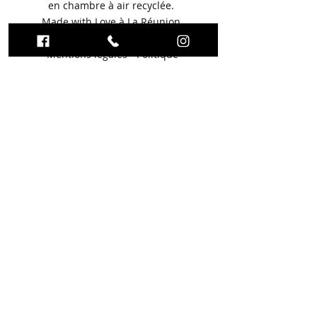
en chambre à air recyclée.
Made with Love à La Réunion.
Mentions légales
-
Politique
de confidentialité du site