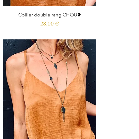
Collier double rang CHOU❥
Prix
28,00 €