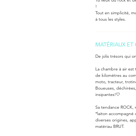
Tu veux du rock et de
!
Tout en simplicité, m
à tous les styles.
MATÉRIAUX ET 
De jolis trésors qui o
La chambre à air est t
de kilomètres au com
moto, tracteur, trotin
Boueuses, déchirées,
insipantes!🤍
Sa tendance ROCK, 
*laiton accompagné d
diverses origines, a
matériau BRUT.