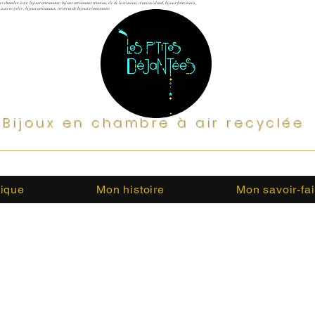
les chambre à air, bijoux artisanaux, bijoux artisanaux réunion, ile de la réunion, réunion island, bijoux faits main,
 à air recyclée, bijoux artisanaux, créateur de bijoux réunionnais
Bijoux en chambre à air recyclée
tique
Mon histoire
Mon savoir-fai