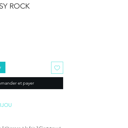
PSY ROCK
r
mander et payer
IJOU