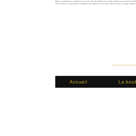
Bijoux en chambre à air, chambre à air recyclée, bracelet chambre à air, collier chambre à air, boucles d'oreil
créatrice bijoux, créatrice bijoux en chambre à air, chambre à air recyclée, bijoux recyclés, recyclage, chambre
Accueil
La bou