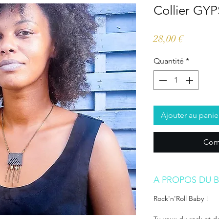
Collier GY
Prix
28,00 €
Quantité
*
Ajouter au panie
Com
A PROPOS DU B
Rock'n'Roll Baby !