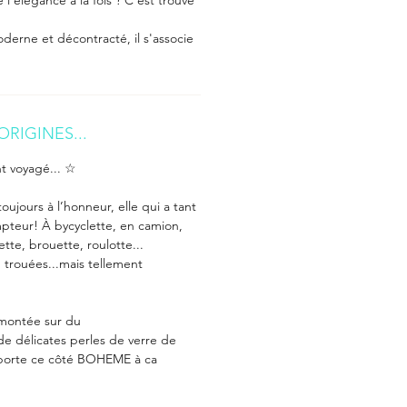
 l'élégance à la fois ? C'est trouvé
oderne et décontracté, il s'associe
ORIGINES...
nt voyagé... ☆
oujours à l’honneur, elle qui a tant
pteur! À bycyclette, en camion,
ette, brouette, roulotte...
 trouées...mais tellement
montée sur du
e délicates perles de verre de
pporte ce côté BOHEME à ca