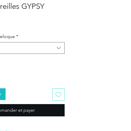
reilles GYPSY
reloque
*
r
mander et payer