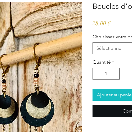
Boucles d'o
Prix
28,00 €
Choisissez votre b
Sélectionner
Quantité
*
Ajouter au panie
Com