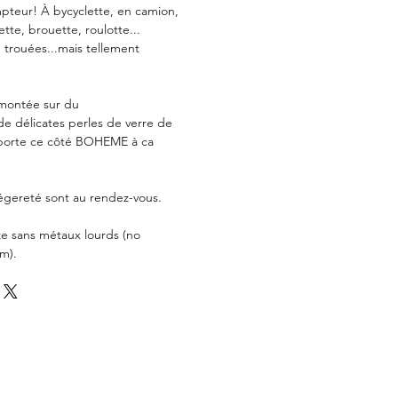
pteur! À bycyclette, en camion,
ette, brouette, roulotte...
 trouées...mais tellement
montée sur du
e délicates perles de verre de
pporte ce côté BOHEME à ca
égereté sont au rendez-vous.
ze sans métaux lourds (no
m).