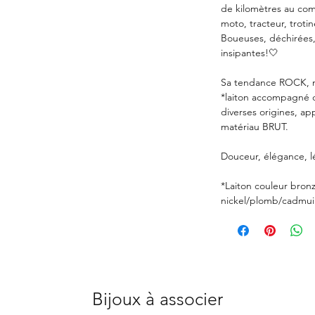
de kilomètres au com
moto, tracteur, trotin
Boueuses, déchirées,
insipantes!🤍
Sa tendance ROCK, 
*laiton accompagné d
diverses origines, a
matériau BRUT.
Douceur, élégance, l
*Laiton couleur bron
nickel/plomb/cadmui
Bijoux à associer